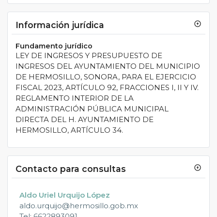
Información jurídica
arrow_circle_up
Fundamento jurídico
LEY DE INGRESOS Y PRESUPUESTO DE
INGRESOS DEL AYUNTAMIENTO DEL MUNICIPIO
DE HERMOSILLO, SONORA, PARA EL EJERCICIO
FISCAL 2023, ARTÍCULO 92, FRACCIONES I, II Y IV.
REGLAMENTO INTERIOR DE LA
ADMINISTRACIÓN PÚBLICA MUNICIPAL
DIRECTA DEL H. AYUNTAMIENTO DE
HERMOSILLO, ARTÍCULO 34.
Contacto para consultas
arrow_circle_up
Aldo Uriel Urquijo López
aldo.urquijo@hermosillo.gob.mx
Tel: 6622893091