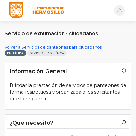
person_outline
Logo
Servicio de exhumación - ciudadanos
Volver a Servicios de panteones para ciudadanos
EN LÍNEA
NIVEL 4 - EN LÍNEA
Información General
arrow_circle_up
Brindar la prestación de servicios de panteones de
forma respetuosa y organizada a los solicitantes
que lo requieran.
¿Qué necesito?
arrow_circle_up