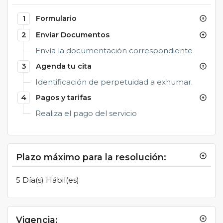
1
Formulario
arrow_circle_up
2
Enviar Documentos
arrow_circle_up
Envía la documentación correspondiente
3
Agenda tu cita
arrow_circle_up
Identificación de perpetuidad a exhumar.
4
Pagos y tarifas
arrow_circle_up
Realiza el pago del servicio
Plazo máximo para la resolución:
arrow_circle_up
5 Día(s) Hábil(es)
Vigencia:
arrow_circle_up